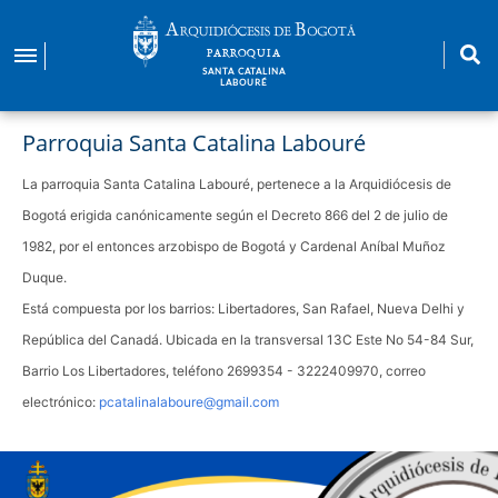
Pasar
al
PARROQUIA
contenido
SANTA CATALINA
LABOURÉ
principal
Parroquia Santa Catalina Labouré
La parroquia Santa Catalina Labouré, pertenece a la Arquidiócesis de
Bogotá erigida canónicamente según el Decreto 866 del 2 de julio de
1982, por el entonces arzobispo de Bogotá y Cardenal Aníbal Muñoz
Duque.
Está compuesta por los barrios: Libertadores, San Rafael, Nueva Delhi y
República del Canadá. Ubicada en la transversal 13C Este No 54-84 Sur,
Barrio Los Libertadores, teléfono 2699354 - 3222409970, correo
electrónico:
pcatalinalaboure@gmail.com