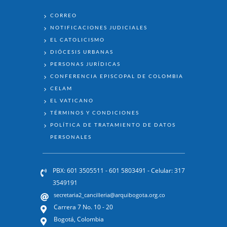
ENLACES
CORREO
NOTIFICACIONES JUDICIALES
Transmisión en Vivo | Domingo de
EL CATOLICISMO
Ramos
DIÓCESIS URBANAS
PERSONAS JURÍDICAS
CONFERENCIA EPISCOPAL DE COLOMBIA
CELAM
EL VATICANO
TÉRMINOS Y CONDICIONES
POLÍTICA DE TRATAMIENTO DE DATOS
PERSONALES
Transmisión en Vivo | Domingo de
PBX: 601 3505511 - 601 5803491 - Celular: 317
Ramos
3549191
secretaria2_cancilleria@arquibogota.org.co
Carrera 7 No. 10 - 20
Bogotá, Colombia