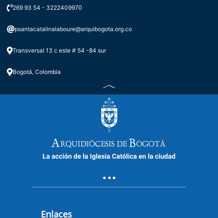
Transmisión en Vivo | Eucaristía 19
269 93 54 - 3222409970
de julio 16ª semana del Tiempo
Ordinario
psantacatalinalaboure@arquibogota.org.co
Transversal 13 c este # 54 -84 sur
Bogotá, Colombia
Transmisión en Vivo | Eucaristía 10
de mayo.sexta semana de pascua
Enlaces